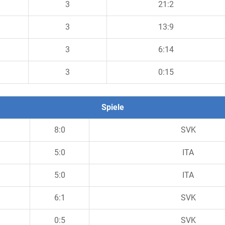
3
21:2
3
13:9
3
6:14
3
0:15
Spiele
8:0
SVK
5:0
ITA
5:0
ITA
6:1
SVK
0:5
SVK