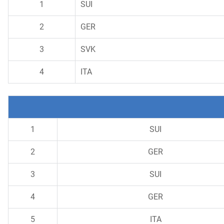
1
SUI
2
GER
3
SVK
4
ITA
1
SUI
2
GER
3
SUI
4
GER
5
ITA