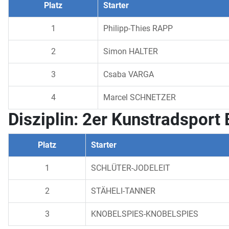
Platz
Starter
1
Philipp-Thies RAPP
2
Simon HALTER
3
Csaba VARGA
4
Marcel SCHNETZER
Disziplin: 2er Kunstradsport 
Platz
Starter
1
SCHLÜTER-JODELEIT
2
STÄHELI-TANNER
3
KNOBELSPIES-KNOBELSPIES