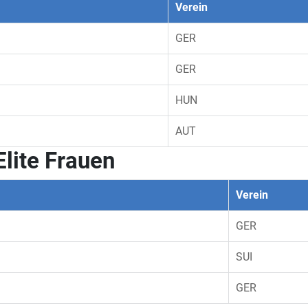
Verein
GER
GER
HUN
AUT
Elite Frauen
Verein
GER
SUI
GER