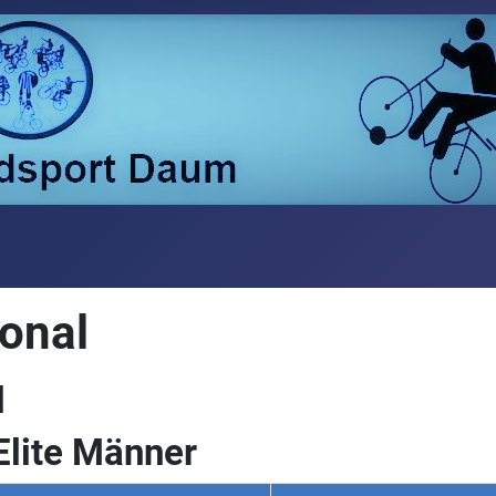
ional
l
Elite Männer