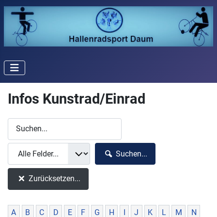
Infos Kunstrad/Einrad
Suchen...
Zurücksetzen...
A
B
C
D
E
F
G
H
I
J
K
L
M
N