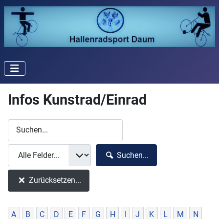
Infos Kunstrad/Einrad
Suchen...
Zurücksetzen...
A
B
C
D
E
F
G
H
I
J
K
L
M
N